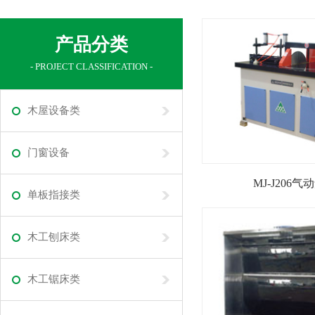
产品分类
- PROJECT CLASSIFICATION -
木屋设备类
门窗设备
MJ-J206
单板指接类
木工刨床类
木工锯床类