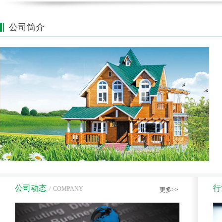
公司简介
公司动态
行
/
COMPANY
更多>>