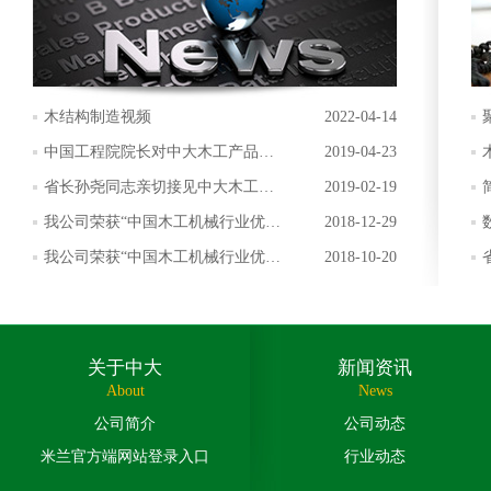
木结构制造视频
2022-04-14
中国工程院院长对中大木工产品给
2019-04-23
予好评
省长孙尧同志亲切接见中大木工总
2019-02-19
经理
我公司荣获“中国木工机械行业优秀
2018-12-29
实木加工机械生产企业”称号
我公司荣获“中国木工机械行业优秀
2018-10-20
科技创新企业”称号
关于中大
新闻资讯
About
News
公司简介
公司动态
米兰官方端网站登录入口
行业动态