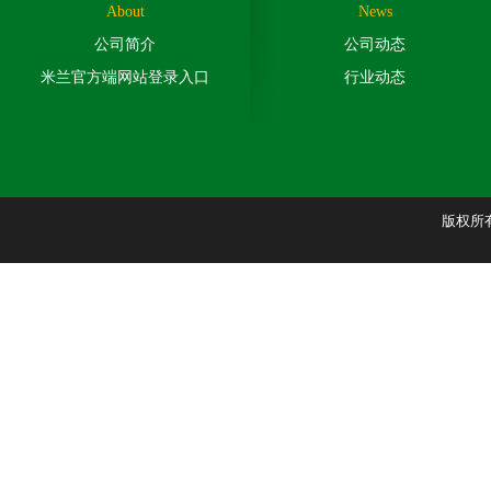
About
News
公司简介
公司动态
米兰官方端网站登录入口
行业动态
版权所有