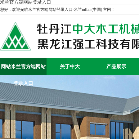
米兰官方端网站登录入口
您好，欢迎光临米兰官方端网站登录入口-米兰milan(中国) 官网！
网站米兰官方端网站
关于中大
产品展示
登录入口