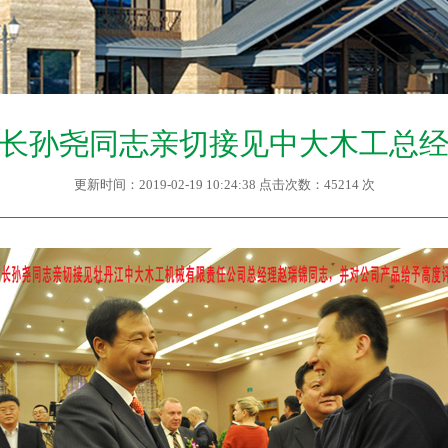
长孙尧同志亲切接见中大木工总
更新时间：2019-02-19 10:24:38 点击次数：45214 次