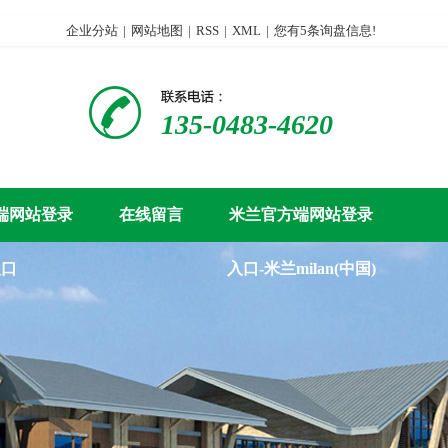
企业分站
|
网站地图
|
RSS
|
XML
|
您有
5
条询盘信息!
135-0483-4620
端网站登录
在线留言
米兰官方端网站登录
入口
入口-米兰milan(中国)