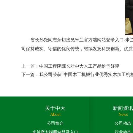
省长孙尧同志亲切接见米兰官方端网站登录入口-米兰mi
司保持诚实、守信的优良传统，继续发扬科技创新、优质
上一篇：
中国工程院院长对中大木工产品给予好评
下一篇：
我公司荣获“中国木工机械行业优秀实木加工机
关于中大
新闻资讯
About
News
公司简介
公司动态
米兰官方端网站登录入口
行业动态