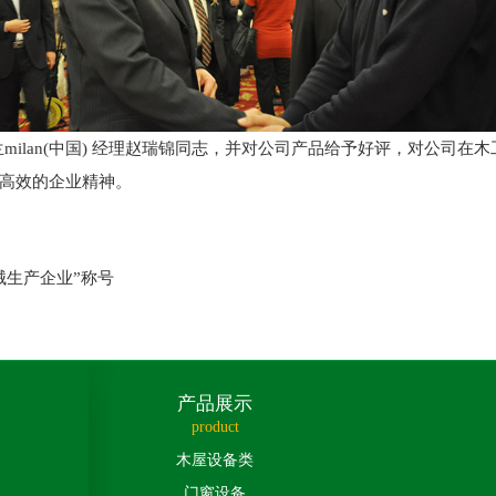
lan(中国) 经理赵瑞锦同志，并对公司产品给予好评，对公司在
高效的企业精神。
械生产企业”称号
产品展示
product
木屋设备类
门窗设备