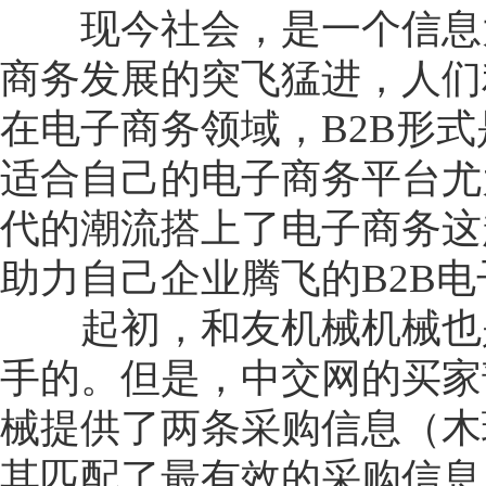
现今社会，是一个信息大
商务发展的突飞猛进，人们
在电子商务领域，B2B形
适合自己的电子商务平台尤
代的潮流搭上了电子商务这
助力自己企业腾飞的B2B
起初，和友机械机械也是
手的。但是，中交网的买家
械提供了两条采购信息（木
其匹配了最有效的采购信息