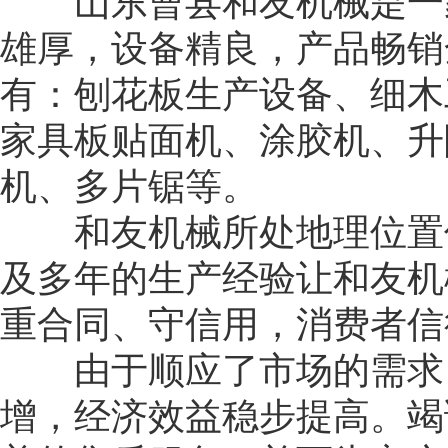
山东曹县和友机械是一家
雄厚，设备精良，产品畅销
有：刨花板生产设备、细木
家具板贴面机、涂胶机、升
机、多片锯等。
和友机械所处地理位置优
及多年的生产经验让和友机
重合同、守信用，消费者信
由于顺应了市场的需求，
增，经济效益稳步提高。竭