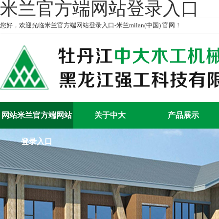
米兰官方端网站登录入口
您好，欢迎光临米兰官方端网站登录入口-米兰milan(中国) 官网！
网站米兰官方端网站
关于中大
产品展示
登录入口