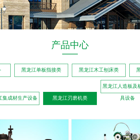
产品中心
备
黑龙江单板指接类
黑龙江木工刨床类
黑龙江人造板及
江集成材生产设备
黑龙江刃磨机类
具设备