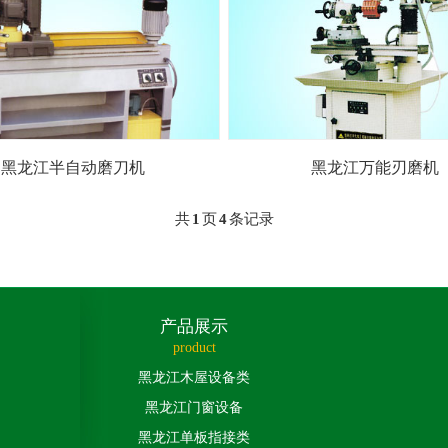
黑龙江半自动磨刀机
黑龙江万能刃磨机
共
1
页
4
条记录
产品展示
product
黑龙江木屋设备类
黑龙江门窗设备
黑龙江单板指接类