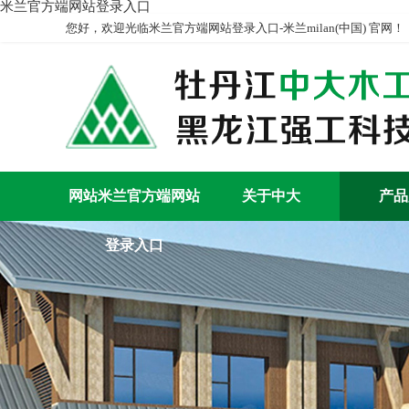
米兰官方端网站登录入口
您好，欢迎光临米兰官方端网站登录入口-米兰milan(中国) 官网！
网站米兰官方端网站
关于中大
产品
登录入口