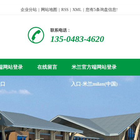
企业分站
|
网站地图
|
RSS
|
XML
|
您有
5
条询盘信息!
135-0483-4620
端网站登录
在线留言
米兰官方端网站登录
入口
入口-米兰milan(中国)