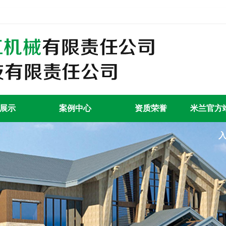
展示
案例中心
资质荣誉
米兰官方