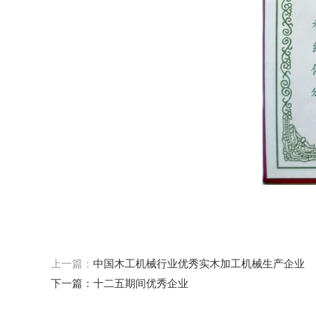
上一篇：
中国木工机械行业优秀实木加工机械生产企业
下一篇：
十二五期间优秀企业