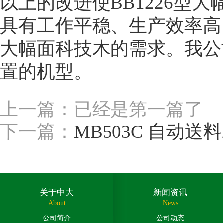
以上的改进使BB1226型
具有工作平稳、生产效率高
大幅面科技木的需求。我公
置的机型。
上一篇：已经是第一篇了
下一篇：
MB503C 自动
关于中大
新闻资讯
About
News
公司简介
公司动态