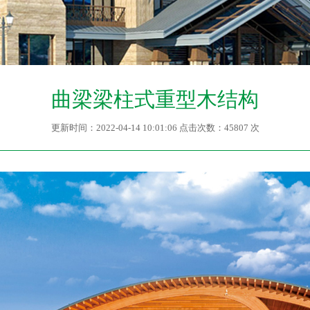
曲梁梁柱式重型木结构
更新时间：2022-04-14 10:01:06 点击次数：45807 次