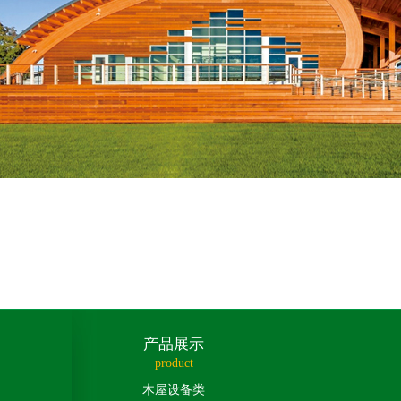
产品展示
product
木屋设备类