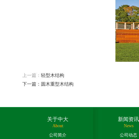
上一篇：
轻型木结构
下一篇：
圆木重型木结构
关于中大
新闻资讯
About
News
公司简介
公司动态