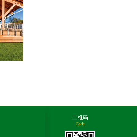
二维码
Code