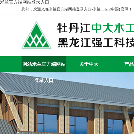
米兰官方端网站登录入口
您好，欢迎光临米兰官方端网站登录入口-米兰milan(中国) 官网！
网站米兰官方端网站
关于中大
产品
登录入口