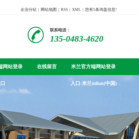
企业分站
|
网站地图
|
RSS
|
XML
|
您有
5
条询盘信息!
135-0483-4620
端网站登录
在线留言
米兰官方端网站登录
入口
入口-米兰milan(中国)