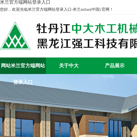
米兰官方端网站登录入口
您好，欢迎光临米兰官方端网站登录入口-米兰milan(中国) 官网！
网站米兰官方端网站
关于中大
产品展示
登录入口