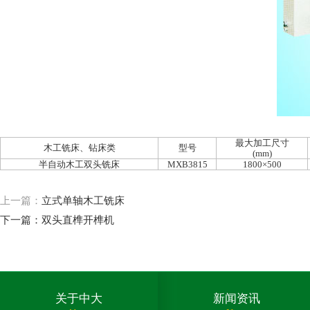
最大加工尺寸
木工铣床、钻床类
型号
(mm)
半自动木工双头铣床
MXB3815
1800×500
上一篇：
立式单轴木工铣床
下一篇：
双头直榫开榫机
关于中大
新闻资讯