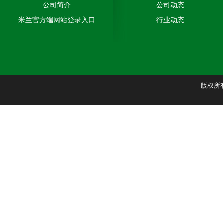
公司简介
公司动态
米兰官方端网站登录入口
行业动态
版权所有