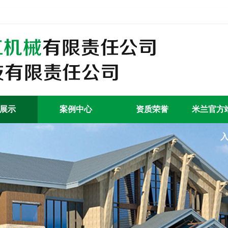
展示
案例中心
资质荣誉
米兰官方