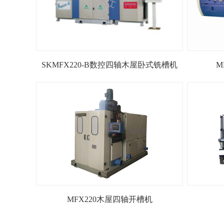
SKMFX220-B数控四轴木屋卧式铣槽机
M
MFX220木屋四轴开槽机