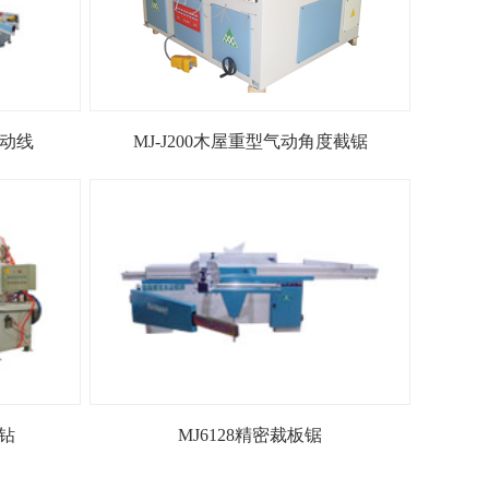
自动线
MJ-J200木屋重型气动角度截锯
孔钻
MJ6128精密裁板锯