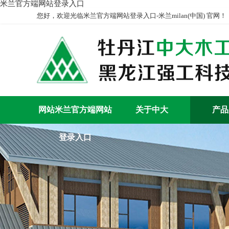
米兰官方端网站登录入口
您好，欢迎光临米兰官方端网站登录入口-米兰milan(中国) 官网！
网站米兰官方端网站
关于中大
产品
登录入口