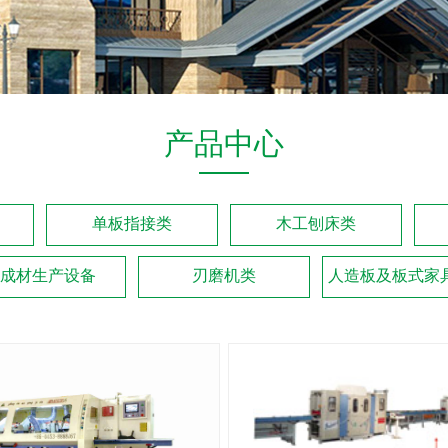
产品中心
单板指接类
木工刨床类
成材生产设备
刃磨机类
人造板及板式家