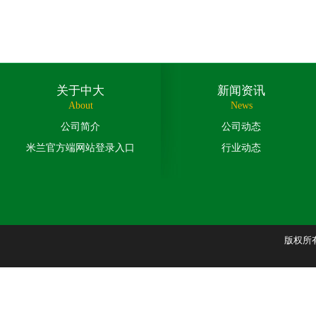
关于中大
新闻资讯
About
News
公司简介
公司动态
米兰官方端网站登录入口
行业动态
版权所有