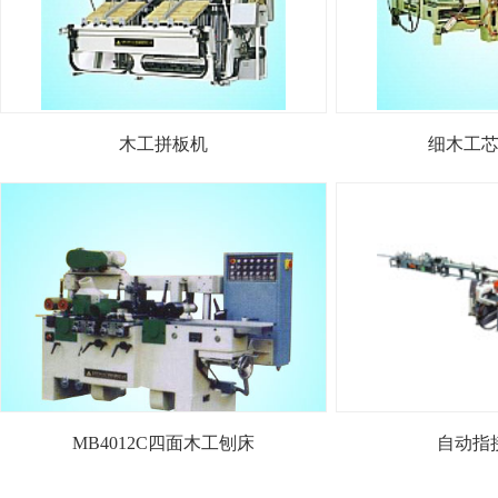
木工拼板机
细木工
MB4012C四面木工刨床
自动指